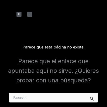
Ir
al
F
I
contenido
a
n
c
s
e
t
b
a
o
g
o
r
k
a
m
Parece que esta página no existe.
Parece que el enlace que
apuntaba aquí no sirve. ¿Quieres
probar con una búsqueda?
Buscar
por: